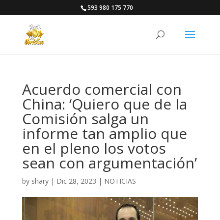
593 980 175 770
Acuerdo comercial con
China: ‘Quiero que de la
Comisión salga un
informe tan amplio que
en el pleno los votos
sean con argumentación’
by
shary
|
Dic 28, 2023
|
NOTICIAS