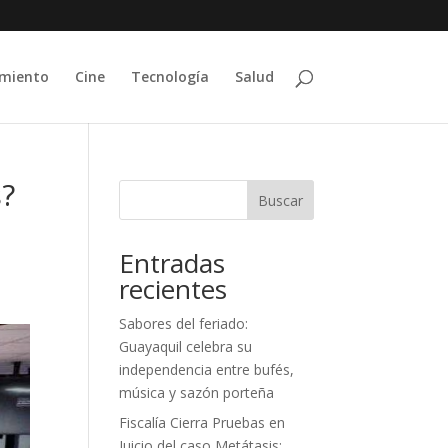
imiento
Cine
Tecnología
Salud
s?
Buscar
n
Entradas
recientes
Sabores del feriado:
Guayaquil celebra su
independencia entre bufés,
música y sazón porteña
Fiscalía Cierra Pruebas en
Juicio del caso Metátasis;