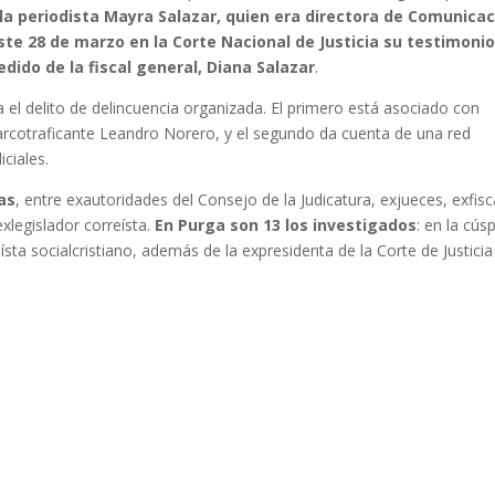
la periodista Mayra Salazar, quien era directora de Comunica
este 28 de marzo en la Corte Nacional de Justicia su testimoni
dido de la fiscal general, Diana Salazar
.
el delito de delincuencia organizada. El primero está asociado con
o narcotraficante Leandro Norero, y el segundo da cuenta de una red
iciales.
as
, entre exautoridades del Consejo de la Judicatura, exjueces, exfisc
xlegislador correísta.
En Purga son 13 los investigados
: en la cús
sta socialcristiano, además de la expresidenta de la Corte de Justicia