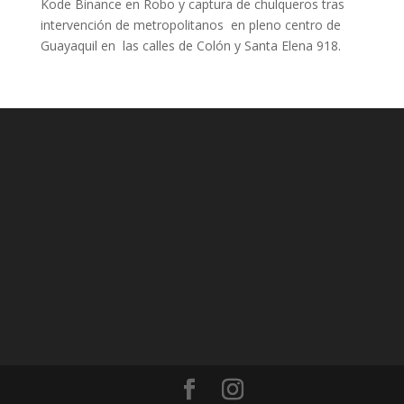
Kode Binance
en
Robo y captura de chulqueros tras
intervención de metropolitanos en pleno centro de
Guayaquil en las calles de Colón y Santa Elena 918.