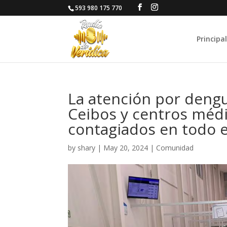
593 980 175 770
Principal
La atención por dengu
Ceibos y centros médi
contagiados en todo e
by
shary
|
May 20, 2024
|
Comunidad