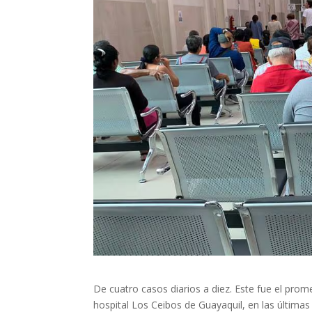
De cuatro casos diarios a diez. Este fue el pro
hospital Los Ceibos de Guayaquil, en las última