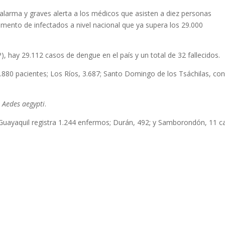
e alarma y graves alerta a los médicos que asisten a diez personas
cremento de infectados a nivel nacional que ya supera los 29.000
), hay 29.112 casos de dengue en el país y un total de 32 fallecidos.
880 pacientes; Los Ríos, 3.687; Santo Domingo de los Tsáchilas, co
o
Aedes aegypti
.
 Guayaquil registra 1.244 enfermos; Durán, 492; y Samborondón, 11 c