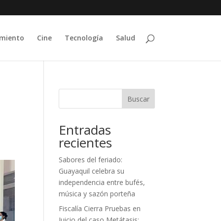
imiento
Cine
Tecnología
Salud
Buscar
Entradas
recientes
Sabores del feriado:
Guayaquil celebra su
independencia entre bufés,
música y sazón porteña
Fiscalía Cierra Pruebas en
Juicio del caso Metátasis;