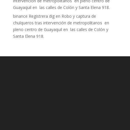
intervención de metropolitanos en pleno centro de
Guayaquil en las calles de Colón y Santa Elena 918.
binance Registrera dig
en
Robo y captura de
chulqueros tras intervención de metropolitanos en
pleno centro de Guayaquil en las calles de Colón y
Santa Elena 918.