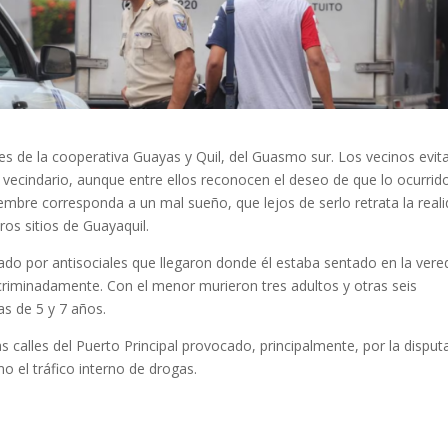
es de la cooperativa Guayas y Quil, del Guasmo sur. Los vecinos evit
l vecindario, aunque entre ellos reconocen el deseo de que lo ocurrid
embre corresponda a un mal sueño, que lejos de serlo retrata la real
ros sitios de Guayaquil.
eado por antisociales que llegaron donde él estaba sentado en la vere
scriminadamente. Con el menor murieron tres adultos y otras seis
as de 5 y 7 años.
as calles del Puerto Principal provocado, principalmente, por la disput
omo el tráfico interno de drogas.