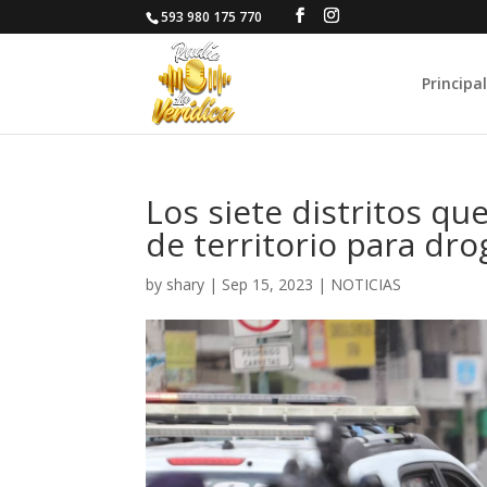
593 980 175 770
Principal
Los siete distritos qu
de territorio para dro
by
shary
|
Sep 15, 2023
|
NOTICIAS