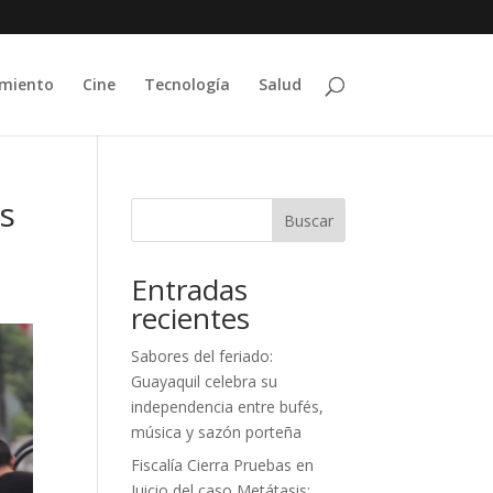
imiento
Cine
Tecnología
Salud
as
Buscar
Entradas
recientes
Sabores del feriado:
Guayaquil celebra su
independencia entre bufés,
música y sazón porteña
Fiscalía Cierra Pruebas en
Juicio del caso Metátasis;