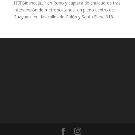
打开Binance账户
en
Robo y captura de chulqueros tras
intervención de metropolitanos en pleno centro de
Guayaquil en las calles de Colón y Santa Elena 918.