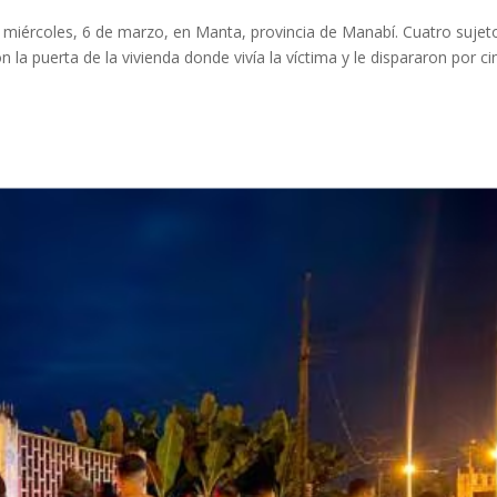
miércoles, 6 de marzo, en Manta, provincia de Manabí. Cuatro sujet
a puerta de la vivienda donde vivía la víctima y le dispararon por ci