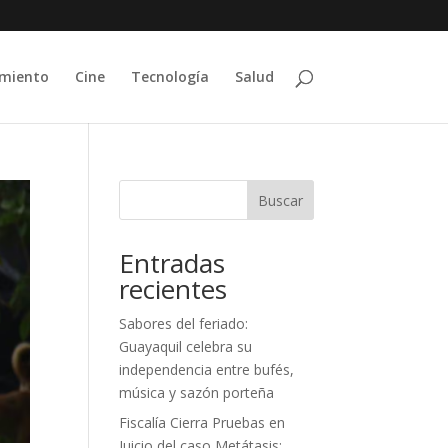
imiento
Cine
Tecnología
Salud
Buscar
Entradas
recientes
Sabores del feriado:
Guayaquil celebra su
independencia entre bufés,
música y sazón porteña
Fiscalía Cierra Pruebas en
Juicio del caso Metátasis;