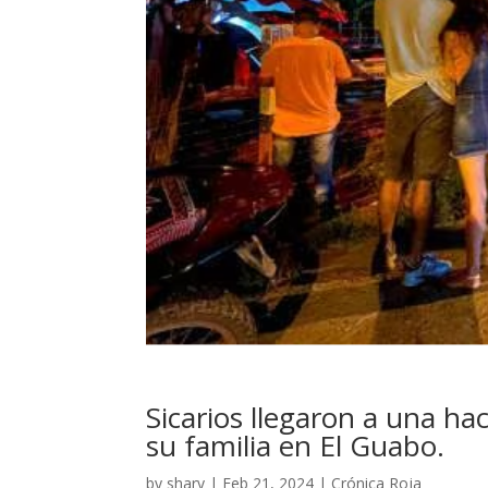
Sicarios llegaron a una h
su familia en El Guabo.
by
shary
|
Feb 21, 2024
|
Crónica Roja